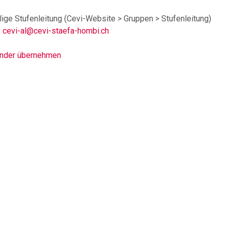
ige Stufenleitung (Cevi-Website > Gruppen > Stufenleitung)
:
cevi-al@cevi-staefa-hombi.ch
ender übernehmen