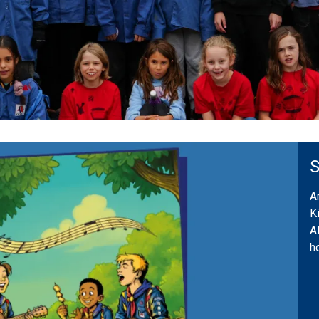
S
A
K
A
h